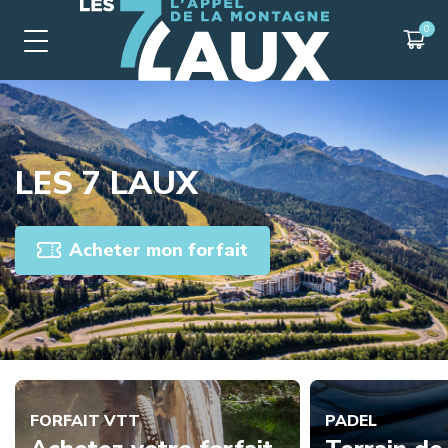
LES 7 LAUX
Acheter mon forfait
FORFAIT VTT
PADEL