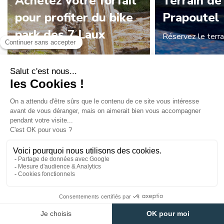
Achetez votre forfait
Terrain de
pour profiter du bike
Prapoutel
park des 7 Laux
Réservez le terra
Tous nos forfaits VTT
Plus d'inf